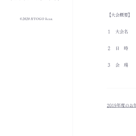
【大会概要】
©2020 HYOGO hcea.
１ 大会名 第
２ 日 時 令
３ 会 場 流
2019年度のお