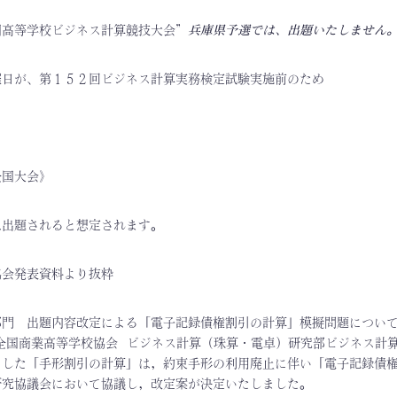
国高等学校ビジネス計算競技大会”
兵庫県予選では、出題いたしません
催日が、第１５２回ビジネス計算実務検定試験実施前のため
全国大会》
は出題されると想定されます。
協会発表資料より抜粋
部門 出題内容改定による「電子記録債権割引の計算」模擬問題につい
 全国商業高等学校協会 ビジネス計算（珠算・電卓）研究部ビジネス計
ました「手形割引の計算」は，約束手形の利用廃止に伴い「電子記録債
研究協議会において協議し，改定案が決定いたしました。