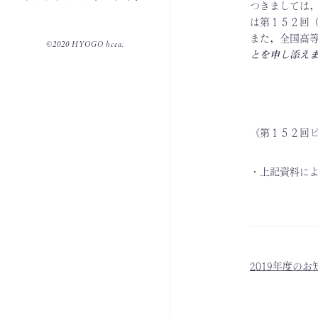
つきましては
は第１５２回
また，全国高
©2020 HYOGO hcea.
とを申し添え
《第１５２回
・上記資料に
2019年度のお