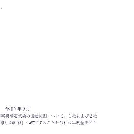
。
”
て 令和７年９月
算実務検定試験の出題範囲について，１級および２級
権割引の計算」へ改定することを令和６年度全国ビジ