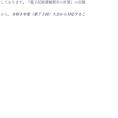
示しております。「電子記録債権割引の計算」の出題
とから，
令和８年度（第７３回）大会から対応するこ