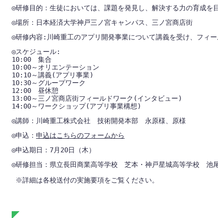
◎研修目的：生徒においては、課題を発見し、解決する力の育成を
◎場所：日本経済大学神戸三ノ宮キャンパス、三ノ宮商店街
◎研修内容:川崎重工のアプリ開発事業について講義を受け、フィ
◎スケジュール:

10:00　集合

10:00～オリエンテーション

10:10～講義(アプリ事業)

10:30～グループワーク

12:00　昼休憩

13:00～三ノ宮商店街フィールドワーク(インタビュー)

14:00～ワークショップ(アプリ事業構想)
◎講師：川崎重工株式会社　技術開発本部　永原様、原様
◎申込：
申込はこちらのフォームから
◎申込期日：7月20日（木）
◎研修担当：県立長田商業高等学校　芝本・神戸星城高等学校　池尾
 ※詳細は各校送付の実施要項をご覧ください。